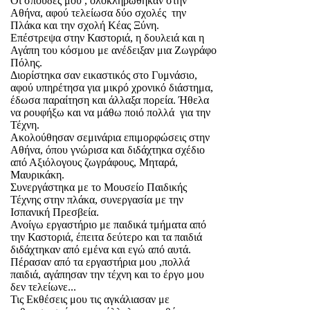
Οι σπουδές μου , ολοκληρώθηκαν στην
Αθήνα, αφού τελείωσα δύο σχολές
την
Πλάκα και την σχολή Κέας Ξύνη.
Επέστρεψα στην Καστοριά, η δουλειά και η
Αγάπη του κόσμου με ανέδειξαν μια Ζωγράφο
Πόλης.
Διορίστηκα σαν εικαστικός στο Γυμνάσιο,
αφού υπηρέτησα για μικρό χρονικό διάστημα,
έδωσα παραίτηση και άλλαξα πορεία. Ήθελα
να ρουφήξω και να μάθω ποιό πολλά
για την
Τέχνη.
Ακολούθησαν σεμινάρια επιμορφώσεις στην
Αθήνα, όπου γνώρισα και διδάχτηκα σχέδιο
από Αξιόλογους ζωγράφους, Μηταρά,
Μαυρικάκη.
Συνεργάστηκα με το Μουσείο Παιδικής
Τέχνης στην πλάκα, συνεργασία με την
Ισπανική Πρεσβεία.
Ανοίγω εργαστήριο με παιδικά τμήματα από
την Καστοριά, έπειτα δεύτερο και τα παιδιά
διδάχτηκαν από εμένα και εγώ από αυτά.
Πέρασαν από τα εργαστήρια μου ,πολλά
παιδιά, αγάπησαν την τέχνη και το έργο μου
δεν τελείωνε...
Τις Εκθέσεις μου τις αγκάλιασαν με