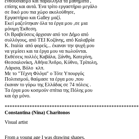
ενθουσιασμό και παράλληλα τα μαθήματα ,
επίσης και αυτά. Ένα τρίτο εργαστήριο μεγάλο
σε δικό μου πια χώρο ακολούθησε,
Εργαστήριο και
Galley
μαζί.
Εκεί μαζεύτηκαν όλα τα έργα μου ,σε μια
μόνιμη Έκθεση.
Οι Βραβεύσεις άρχισαν από τον Δήμο από
συλλόγους, από ΤΕΙ Κοζάνης, από Καλαβρία
Κ. Ιταλία
από φορείς... έκαναν την ψυχή μου
να γεμίσει και τα έργα μου να πωλούνται.
Εκθέσεις πολλές Καβάλα, Ξάνθη, Κατερίνη,
Θεσσαλονίκη, Αθήνα Άνδρο, Κύθνο, Τρίπολη,
Λάρισα, Βόλο
κλπ.
Με το "Τέχνη Φλόγα" ο Τότε Υπουργός
Πολιτισμού, θαύμασε τα έργα μου ,που
έκαναν το γύρω της Ελλάδας σε 74 πόλεις .
Τα έργα μου κοσμούν σπίτια της Πόλης μου
και όχι μόνο.
******************************************************
Constantina (Nina) Charitonos
Visual artist
From a young age I was drawing shapes,