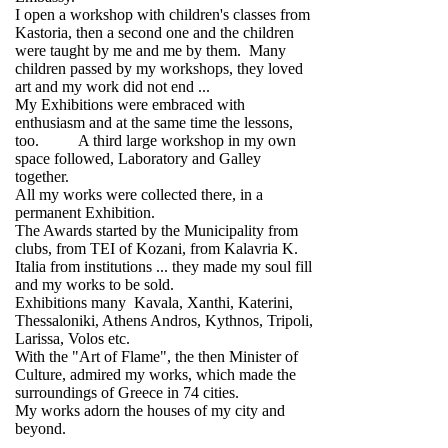
I open a workshop with children's classes from
Kastoria, then a second one and the children
were taught by me and me by them. Many
children passed by my workshops, they loved
art and my work did not end ...
My Exhibitions were embraced with
enthusiasm and at the same time the lessons,
too. A third large workshop in my own
space followed, Laboratory and Galley
together.
All my works were collected there, in a
permanent Exhibition.
The Awards started by the Municipality from
clubs, from TEI of Kozani, from Kalavria K.
Italia from institutions ... they made my soul fill
and my works to be sold.
Exhibitions many
Kavala, Xanthi, Katerini,
Thessaloniki, Athens Andros, Kythnos, Tripoli,
Larissa, Volos etc.
With the "Art of Flame", the then Minister of
Culture, admired my works, which made the
surroundings of Greece in 74 cities.
My works adorn the houses of my city and
beyond.