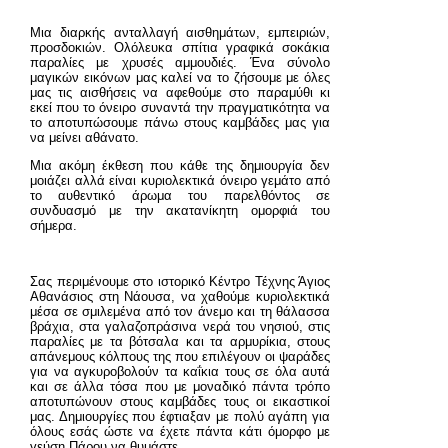
Μια διαρκής ανταλλαγή αισθημάτων, εμπειριών,
προσδοκιών. Ολόλευκα σπίτια γραφικά σοκάκια
παραλίες με χρυσές αμμουδιές. Ένα σύνολο
μαγικών εικόνων μας καλεί να το ζήσουμε με όλες
μας τις αισθήσεις να αφεθούμε στο παραμύθι κι
εκεί που το όνειρο συναντά την πραγματικότητα να
το αποτυπώσουμε πάνω στους καμβάδες μας για
να μείνει αθάνατο.
Μια ακόμη έκθεση που κάθε της δημιουργία δεν
μοιάζει αλλά είναι κυριολεκτικά όνειρο γεμάτο από
το αυθεντικό άρωμα του παρελθόντος σε
συνδυασμό με την ακατανίκητη ομορφιά του
σήμερα.
Σας περιμένουμε στο ιστορικό Κέντρο Τέχνης Άγιος
Αθανάσιος στη Νάουσα, να χαθούμε κυριολεκτικά
μέσα σε σμιλεμένα από τον άνεμο και τη θάλασσα
βράχια, στα γαλαζοπράσινα νερά του νησιού, στις
παραλίες με τα βότσαλα και τα αρμυρίκια, στους
απάνεμους κόλπους της που επιλέγουν οι ψαράδες
για να αγκυροβολούν τα καΐκια τους σε όλα αυτά
και σε άλλα τόσα που με μοναδικό πάντα τρόπο
αποτυπώνουν στους καμβάδες τους οι εικαστικοί
μας. Δημιουργίες που έφτιαξαν με πολύ αγάπη για
όλους εσάς ώστε να έχετε πάντα κάτι όμορφο με
γεύση Πάρου να θυμάστε.