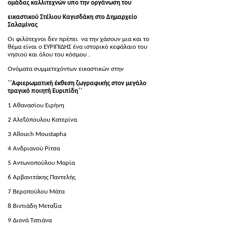
ομάδας καλλιτεχνών υπο την οργάνωση του
εικαστικού Στέλιου Καγισδάκη στο Δημαρχείο
Σαλαμίνας
Οι φιλότεχνοι δεν πρέπει να την χάσουν μια και το
θέμα είναι ο ΕΥΡΙΠΙΔΗΣ ένα ιστορικό κεφάλαιο του
νησιού και όλου του κόσμου .
Ονόματα συμμετεχόντων εικαστικών στην
΄΄Αφιερωματική έκθεση ζωγραφικής στον μεγάλο
τραγικό ποιητή Ευριπίδη΄΄
1 Αθανασίου Ειρήνη
2 Αλεξόπουλου Κατερίνα
3 Allouch Moustapha
4 Ανδριανού Ρίτσα
5 Αντωνοπούλου Μαρία
6 Αρβανιτάκης Παντελής
7 Βεροπούλου Μάτα
8 Βιντιάδη Μεταξία
9 Διονά Τατιάνα