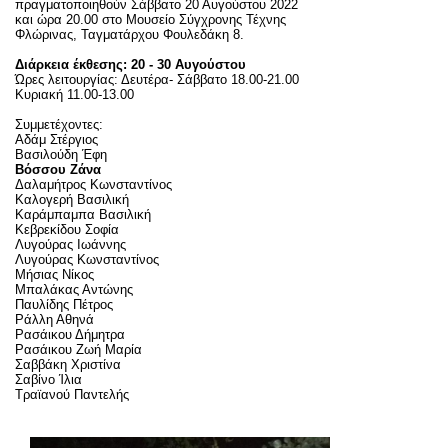
πραγματοποιηθούν Σάββατο 20 Αυγούστου 2022
και ώρα 20.00 στο Μουσείο Σύγχρονης Τέχνης
Φλώρινας, Ταγματάρχου Φουλεδάκη 8.
Διάρκεια έκθεσης: 20 - 30 Αυγούστου
Ώρες λειτουργίας: Δευτέρα- Σάββατο 18.00-21.00
Κυριακή 11.00-13.00
Συμμετέχοντες:
Αδάμ Στέργιος
Βασιλούδη Έφη
Βόσσου Ζάνα
Δαλαμήτρος Κωνσταντίνος
Καλογερή Βασιλική
Καράμπαμπα Βασιλική
Κεβρεκίδου Σοφία
Λυγούρας Ιωάννης
Λυγούρας Κωνσταντίνος
Μήσιας Νίκος
Μπαλάκας Αντώνης
Παυλίδης Πέτρος
Ράλλη Αθηνά
Ρασάικου Δήμητρα
Ρασάικου Ζωή Μαρία
Σαββάκη Χριστίνα
Σαβίνο Ίλια
Τραϊανού Παντελής