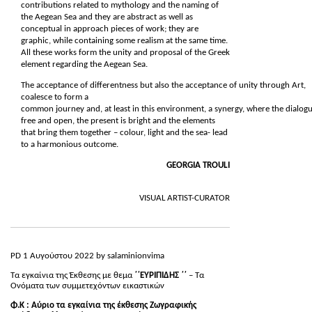
contributions related to mythology and the naming of
the Aegean Sea and they are abstract as well as
conceptual in approach pieces of work; they are
graphic, while containing some realism at the same time.
All these works form the unity and proposal of the Greek
element regarding the Aegean Sea.
The acceptance of differentness but also the acceptance of unity through Art,
coalesce to form a
common journey and, at least in this environment, a synergy, where the dialogu
free and open, the present is bright and the elements
that bring them together – colour, light and the sea
-
lead
to a harmonious outcome.
GEORGIA TROULI
VISUAL ARTIST-CURATOR
PD 1
Αυγούστου 2022 by salaminionvima
Τα εγκαίνια της Έκθεσης με θεμα
΄΄ΕΥΡΙΠΙΔΗΣ ΄΄
– Τα
Ονόματα των συμμετεχόντων εικαστικών
Φ.Κ : Αύριο τα εγκαίνια της έκθεσης Ζωγραφικής