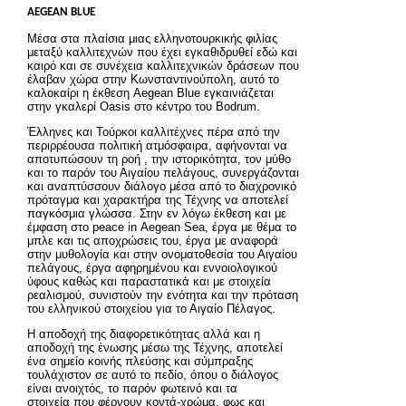
AEGEAN
BLUE
Μέσα στα πλαίσια μιας ελληνοτουρκικής φιλίας
μεταξύ
καλλιτεχνών που έχει εγκαθιδρυθεί εδώ και
καιρό και σε συνέχεια καλλιτεχνικών δράσεων που
έλαβαν χώρα στην Κωνσταντινούπολη, αυτό το
καλοκαίρι η έκθεση Aegean
Blue
εγκαινιάζεται
στην γκαλερί
Oasis
στο κέντρο του
Bodrum
.
Έλληνες και Τούρκοι καλλιτέχνες πέρα από την
περιρρέουσα
πολιτική ατμόσφαιρα, αφήνονται να
αποτυπώσουν τη ροή , την ιστορικότητα, τον μύθο
και το παρόν του Αιγαίου πελάγους, συνεργάζονται
και αναπτύσσουν διάλογο μέσα από το διαχρονικό
πρόταγμα και χαρακτήρα
της Τέχνης να αποτελεί
παγκόσμια γλώσσα. Στην εν λόγω έκθεση και με
έμφαση στο
peace
in
Αegean
S
ea
, έργα με θέμα το
μπλε και τις αποχρώσεις του, έργα με αναφορά
στην μυθολογία και στην ονοματοθεσία του Αιγαίου
πελάγους, έργα αφηρημένου και εννοιολογικού
ύφους καθώς και παραστατικά και με στοιχεία
ρεαλισμού, συνιστούν την ενότητα και την πρόταση
του ελληνικού στοιχείου για το Αιγαίο Πέλαγος.
Η αποδοχή της
διαφορετικότητας
αλλά και η
αποδοχή της ένωσης μέσω της Τέχνης, αποτελεί
ένα σημείο κοινής πλεύσης και σύμπραξης
τουλάχιστον σε αυτό το
πεδίο, όπου
ο διάλογος
είναι ανοιχτός, το
παρόν
φωτεινό και τα
στοιχεία
που φέρνουν κοντά-χρώμα, φως και