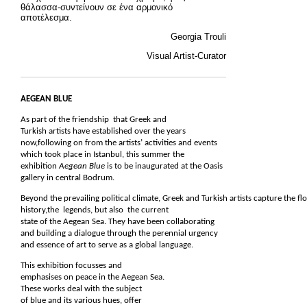
θάλασσα-συντείνουν σε ένα αρμονικό
αποτέλεσμα.
Georgia Trouli
Visual Artist-Curator
AEGEAN BLUE
As part of the friendship
that
Greek and
Turkish artists have established over the years
now,following on from the artists’ activities and events
which took place in Istanbul, this summer the
exhibition
Aegean Blue
is to be inaugurated
at
the Oasis
gallery in central Bodrum.
Beyond the prevailing political climate, Greek and Turkish artists capture the fl
history,the legends, but also the current
state of the Aegean Sea. They have been collaborating
and building a dialogue through the perennial urgency
and essence of art to serve as a global language.
This exhibition focusses and
emphasises on peace in the Aegean Sea.
These works deal with the subject
of blue and its various hues, offer