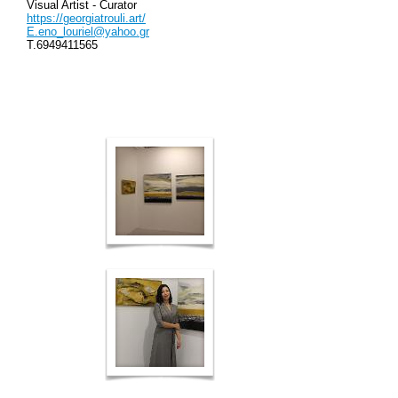
Visual Artist - Curator
https://georgiatrouli.art/
E.eno_louriel@yahoo.gr
T.6949411565