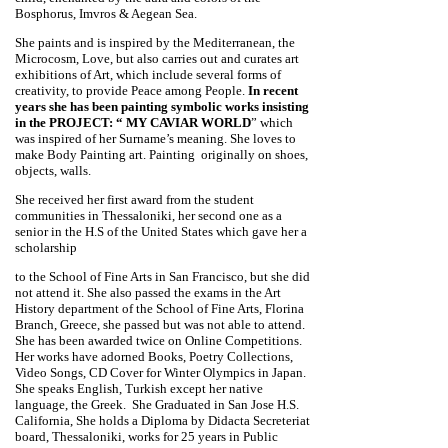
Bosphorus, Imvros & Aegean Sea.
She paints and is inspired by the Mediterranean, the
Microcosm, Love, but also carries out and curates art
exhibitions of Art, which include several forms of
creativity, to provide Peace among People.
In recent
years she has been painting symbolic works insisting
in the PROJECT: “ MY CAVIAR WORLD
” which
was inspired of her Surname’s meaning. She loves to
make Body Painting art. Painting originally on shoes,
objects, walls.
She received her first award from the student
communities in Thessaloniki, her second one as a
senior in the H.S of the United States which gave her a
scholarship
to the School of Fine Arts in San Francisco, but she did
not attend it. She also passed the exams in the Art
History department of the School of Fine Arts, Florina
Branch, Greece, she passed but was not able to attend.
She has been awarded twice on Online Competitions.
Her works have adorned Books, Poetry Collections,
Video Songs, CD Cover for Winter Olympics in Japan.
She speaks English, Turkish except her native
language, the Greek. She Graduated in San Jose H.S.
California, She holds a Diploma by Didacta Secreteriat
board, Thessaloniki, works for 25 years in Public