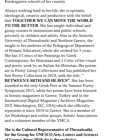
Kindergarten schools of her country.
Always working hard in her life, she is optimist,
ideological, creative and productive with the belief
that
TOGETHER WE CAN MOVE THE WORLD
TO THE BETTER
. She has taught individual and
group courses in institutions and public schools,
privately to children and adults. Also in the Aristotle
University of Thessaloniki and Northern Greece, she
taught to her students of the Pedagogical Department
of Primary Education, where she worked for 3 years.
She has 3 Critics of her Paintings by Greek
Contemporary Art Historians and 1 Critic of her visual
and poetic work by an Italian Art Historian
.
Her poems
are in Poetry Group Collections and has published her
first Poetry Collection in 2019, with the title: “
BETWEEN EARTH AND HEAVEN”.
She has been
awarded as the only Greek Poet at the Samsun Poetry
Symposium 2015, while her poems have been featured
in literaty magazines in Greece, Turkey and in the
International Digital Magazine ( Archlove Magazine-
ZET, Waschington, D,C, USA) which she officially
represents it since 2019 in Greece. She is a member of
Art Workshops and online groups, Artistic Associations
and a volunteer member of the YMCA.
She is the Cultural Representative of Thessaloniki,
for the Group for UNESCO Arts, Letters and Sciences
of Greece. Since 2019 she is the exclusive