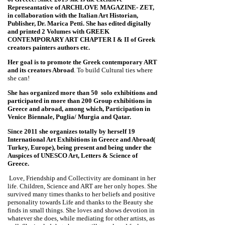
Represeantative of ARCHLOVE MAGAZINE- ZET,
in collaboration with the Italian Art Historian,
Publisher, Dr. Marica Petti. She has edited digitally
and printed 2 Volumes with GREEK
CONTEMPORARY ART CHAPTER I & II of Greek
creators painters authors etc.
Her goal is to promote the Greek contemporary ART
and its creators Abroad
. To build Cultural ties where
she can!
She has organized more than 50 solo exhibitions and
participated in more than 200 Group exhibitions in
Greece and abroad, among which, Participation in
Venice Biennale, Puglia/ Murgia and Qatar.
Since 2011 she organizes totally by herself 19
International Art Exhibitions in Greece and Abroad(
Turkey, Europe), being present and being under the
Auspices of UNESCO Art, Letters & Science of
Greece.
Love, Friendship and Collectivity are dominant in her
life. Children, Science and ART are her only hopes. She
survived many times thanks to her beliefs and positive
personality towards Life and thanks to the Beauty she
finds in small things. She loves and shows devotion in
whatever she does, while mediating for other artists, as