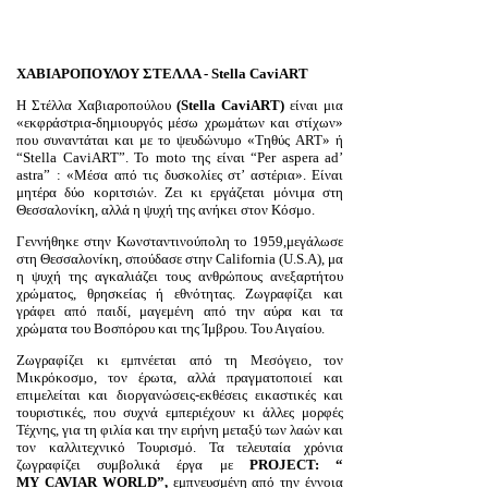
ΧΑΒΙΑΡΟΠΟΥΛΟΥ ΣΤΕΛΛΑ
- Stella CaviART
Η Στέλλα Χαβιαροπούλου
(
Stella CaviART)
είναι μια
«εκφράστρια-δημιουργός μέσω χρωμάτων και στίχων»
που συναντάται και με το ψευδώνυμο «Τηθύς
ART
» ή
“
Stella
CaviART
”. Το
moto
της είναι “Per asper
a
a
d’
astra
” : «Μέσα από τις δυσκολίες στ’ αστέρια».
Είναι
μητέρα δύο κοριτσιών. Ζ
ει κι εργάζεται μόνιμα στη
Θεσσαλονίκη, αλλά η ψυχή της ανήκει στον
Κόσμο.
Γεννήθηκε στην Κωνσταντινούπολη το 1959,μεγάλωσε
στη Θεσσαλονίκη, σπούδασε στην
California
(U.S.Α), μα
η ψυχή της αγκαλιάζει τους ανθρώπους ανεξαρτήτου
χρώματος, θρησκείας ή εθνότητας. Ζωγραφίζει και
γράφει από παιδί, μαγεμένη από την αύρα και τα
χρώματα του Βοσπόρου και της Ίμβρου. Του Αιγαίου.
Ζωγραφίζει κι εμπνέεται από τη Μεσόγειο, τον
Μικρόκοσμο, τον έρωτα, αλλά πραγματοποιεί και
επιμελείται και διοργανώσεις-εκθέσεις εικαστικές και
τουριστικές, που συχνά εμπεριέχουν κι άλλες μορφές
Τέχνης, για τη φιλία και την ειρήνη μεταξύ των λαών και
τον καλλιτεχνικό Τουρισμό.
Τα τελευταία χρόνια
ζωγραφίζει συμβολικά έργα με
PROJECT
: “
MY
CAVIAR
WORLD
”,
εμπνευσμένη από την έννοια