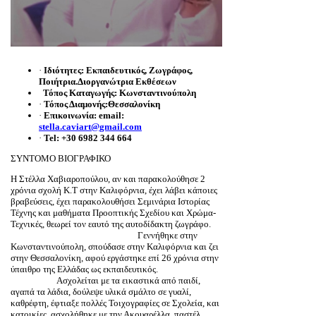
·
Ιδιότητες: Εκπαιδευτικός, Ζωγράφος,
Ποιήτρια.Διοργανώτρια Εκθέσεων
Τόπος Καταγωγής: Κωνσταντινούπολη
·
Τόπος Διαμονής:Θεσσαλονίκη
·
Επικοινωνία:
email
:
stella
.
caviart
@
gmail
.
com
·
Tel: +30 6982 344 664
ΣΥΝΤΟΜΟ ΒΙΟΓΡΑΦΙΚΟ
Η Στέλλα Χαβιαροπούλου, αν και παρακολούθησε 2
χρόνια σχολή Κ.Τ στην Καλιφόρνια, έχει λάβει κάποιες
βραβεύσεις, έχει παρακολουθήσει Σεμινάρια Ιστορίας
Τέχνης και μαθήματα Προοπτικής Σχεδίου και Χρώμα-
Τεχνικές, θεωρεί τον εαυτό της αυτοδίδακτη ζωγράφο.
Γεννήθηκε στην
Κωνσταντινούπολη, σπούδασε στην Καλιφόρνια και ζει
στην Θεσσαλονίκη, αφού εργάστηκε επί 26 χρόνια στην
ύπαιθρο της Ελλάδας ως εκπαιδευτικός.
Ασχολείται με τα εικαστικά από παιδί,
αγαπά τα λάδια, δούλεψε υλικά σμάλτο σε γυαλί,
καθρέφτη, έφτιαξε πολλές Τοιχογραφίες σε Σχολεία, και
κατοικίες, ασχολήθηκε με την Ακουαρέλλα, παστέλ,