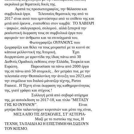
ακρυλικά με θεματικές δικές της.
Αγαπά τις προσωπογραφίες, την θάλασσα και
συμβολικά έργα. Τελευταίες θεματικές της από το
2017 είναι αυτό που εμπνεύστηκε από το επίθετο της και
μετά από έρευνα , εναποθέτει στον καμβά: ΤΟ ΧΑΒΙΆΡΙ
- ψαριών, σαλιγκαριού, σολομού.. αλλά ξεπερνά την
ρεαλιστική έκφραση τους σε συμβολικά έργα που
αφορούν τον άνθρωπο και τα επιτεύγματά του.
Φωτογραφίζει ΟΥΡΑΝΟΥΣ που
ζωγραφίζει και θέλει να τους μοιραστεί με το κοινό σε
κάποια μελλοντική της Ατομική. Έχει
διοργανώσει με φροντίδα της ίδιας πάνω από 30
Διεθνείς Ομαδικές εκθέσεις στην Ελλάδα, Τουρκία και
Ευρώπη. Παρουσίασε τα πάνω από 2000 έργα
της σε πάνω από 50 ατομικές... δεν μετράει πια, με την
τελευταία στην Θεσσαλονίκη την άνοιξη του 2023,υπό
την επιμέλεια του Ιταλού μάνατζερ τέχνης, Pietro
Franezi.. Η Τέχνη είναι έκφραση της καθημερινότητας
της, γιατί γράφει και στίχους !
Συλλογή μετά από σοβαρό ατύχημα
της, με αυτοέκδοση το 2017-18, και τίτλο "ΜΕΤΑΞΥ
ΓΗΣ ΚΙ ΟΥΡΑΝΟΥ". Είναι
μητέρα δύο ταλαντούχων κοριτσιών και μότο της είναι,
ΜΕΣΑ ΑΠΟ ΤΙΣ ΔΥΣΚΟΛΙΕΣ, ΣΤ' ΑΣΤΕΡΙΑ-
Μαζί με το πιστεύω της πως, Η
ΤΕΧΝΗ, ΤΑ ΠΑΙΔΙΑ ΚΙ Η ΕΠΙΣΤΗΜΗ ΘΑ ΣΩΣΟΥΝ
ΤΟΝ ΚΟΣΜΟ.