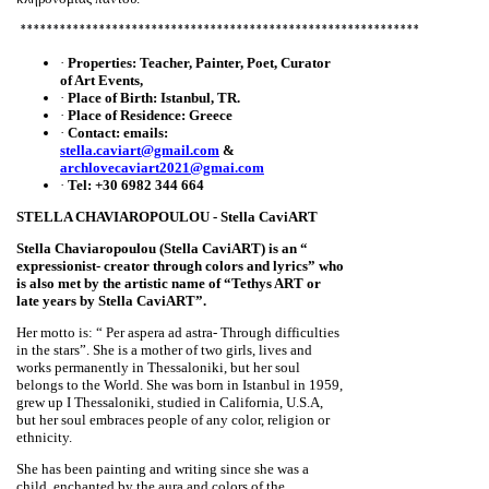
*************************************************************
·
Properties: Teacher, Painter, Poet, Curator
of Art Events,
·
Place of Birth: Istanbul, TR.
·
Place of Residence: Greece
·
Contact: emails:
stella.caviart@gmail.com
&
archlovecaviart2021@gmai.com
·
Tel: +30 6982 344 664
STELLA CHAVIAROPOULOU - Stella CaviART
Stella Chaviaropoulou
(
Stella CaviART)
is an “
expressionist- creator through colors and lyrics” who
is also met by the artistic name of “Tethys ART or
late years by Stella CaviART”.
Her motto is: “ Per aspera ad astra- Through difficulties
in the stars”. She is a mother of two girls, lives and
works permanently in Thessaloniki, but her soul
belongs to the World. She was born in Istanbul in 1959,
grew up I Thessaloniki, studied in California, U.S.A,
but her soul embraces people of any color, religion or
ethnicity.
She has been painting and writing since she was a
child, enchanted by the aura and colors of the