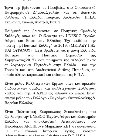
Έργα της βρίσκονται σε Πρεσβείες, στο Οικουμενικό
Πατριαρχείο,σε Δήμους,Σχολεία και σε ιδιωτικές
συλλογές σε Ελλάδα, Τουρκία, Αυστραλία, Η.Π.Α,
Γερμανία, Γαλλία, Αυστρία, Ιταλία.
Ποιήματά της βρίσκονται σε Ποιητικές Ομαδικές
Συλλογές, όπως του Ομίλου για την
UNESCO
Τεχνών,
Λόγου και Επιστημών Ελλάδος. Έχει εκδώσει την
πρώτη της Ποιητική Συλλογή το 2019, «ΜΕΤΑΞΥ ΓΗΣ
ΚΑΙ ΟΥΡΑΝΟΥ». Έχει βραβευτεί ως η μόνη Ελληνίδα
Ποιήτρια στο Ποιητικό Συμπόσιο της
Σαμψούντας(2015), ενώ ποιήματά της φιλοξενήθηκαν
σε λογοτεχνικά Περιοδικά στην Ελλάδα και την
Τουρκία και στο Διαδικτυακό Διεθνές Περιοδικό, το
οποίο πλέον εκπροσωπεί και επίσημα στις Η.Π.Α.
Είναι μέλος Καλλιτεχνικών Εργαστηρίων και αρκετών
διαδικτυακών ομάδων και καλλιτεχνικών Συλλόγων,
καθώς και της Χ.Α.Ν.Θ ως εθελοντικό μέλος
Είναι
ενεργό μέλος του Συλλόγου Ζωγράφων Θεσσαλονίκης &
Βορείου Ελλάδος.
Είναι Πολιτιστική Εκπρόσωπος Θεσσαλονίκης του
Ομίλου για την
UNESCO
Τεχνών, Λόγου και Επιστημών
Ελλάδος και αποκλειστική Αντιπρόσωπος του
Περιοδικού
ARCHLove
Magazine
- ΖΕΤ, σε συνεργασία
με την Ιταλίδα Ιστορικό Τέχνης, Εκδότρια
Marica
Petti
και έδρα την
Washington
,
D
.
C
,
U
.
S
.
A
.