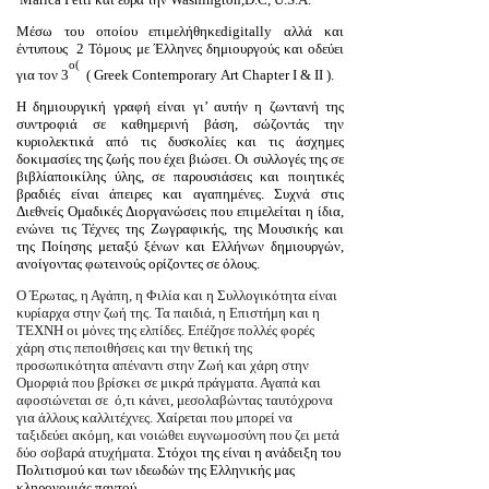
Μέσω του οποίου επιμελήθηκε
digitally
αλλά και
έντυπους 2 Τόμους με Έλληνες δημιουργούς και οδεύει
ο(
για τον 3
(
Greek
Contemporary
Art
Chapter
I
&
II
).
Η δημιουργική γραφή είναι γι’ αυτήν η ζωντανή της
συντροφιά σε καθημερινή βάση, σώζοντάς την
κυριολεκτικά από τις δυσκολίες και τις άσχημες
δοκιμασίες της ζωής που έχει βιώσει. Οι συλλογές της σε
βιβλίαποικίλης ύλης, σε παρουσιάσεις και ποιητικές
βραδιές είναι άπειρες και αγαπημένες. Συχνά στις
Διεθνείς Ομαδικές Διοργανώσεις που επιμελείται η ίδια,
ενώνει τις Τέχνες της Ζωγραφικής, της Μουσικής και
της Ποίησης μεταξύ ξένων και Ελλήνων δημιουργών,
ανοίγοντας φωτεινούς ορίζοντες σε όλους.
Ο Έρωτας, η Αγάπη, η Φιλία και η Συλλογικότητα είναι
κυρίαρχα στην ζωή της. Τα παιδιά, η Επιστήμη και η
ΤΕΧΝΗ οι μόνες της ελπίδες. Επέζησε πολλές φορές
χάρη στις πεποιθήσεις και την θετική της
προσωπικότητα απέναντι στην Ζωή και χάρη στην
Ομορφιά που βρίσκει σε μικρά πράγματα. Αγαπά και
αφοσιώνεται σε ό,τι κάνει, μεσολαβώντας ταυτόχρονα
για άλλους καλλιτέχνες. Χαίρεται που μπορεί να
ταξιδεύει ακόμη, και νοιώθει ευγνωμοσύνη που ζει μετά
δύο σοβαρά ατυχήματα.
Στόχοι της είναι η ανάδειξη του
Πολιτισμού και των ιδεωδών της Ελληνικής μας
κληρονομιάς παντού.