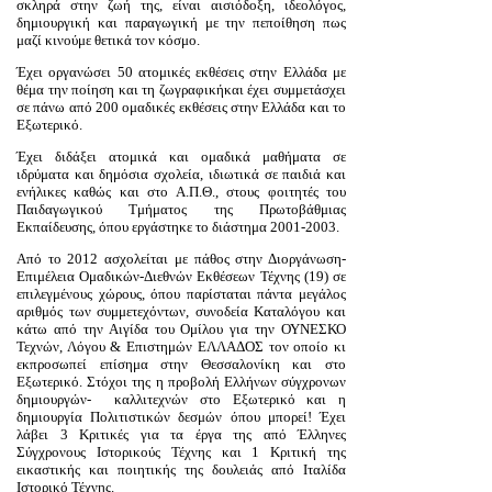
σκληρά στην ζωή της, είναι αισιόδοξη, ιδεολόγος,
δημιουργική και παραγωγική με την πεποίθηση
πως
μαζί κινούμε θετικά τον κόσμο.
Έχει οργανώσει 50 ατομικές εκθέσεις στην Ελλάδα με
θέμα την ποίηση και τη ζωγραφικήκαι έχει συμμετάσχει
σε πάνω από 200 ομαδικές εκθέσεις στην Ελλάδα και το
Εξωτερικό.
Έχει διδάξει ατομικά και ομαδικά μαθήματα σε
ιδρύματα και δημόσια σχολεία, ιδιωτικά σε παιδιά και
ενήλικες καθώς και στο Α.Π.Θ., στους φοιτητές του
Παιδαγωγικού Τμήματος της Πρωτοβάθμιας
Εκπαίδευσης, όπου εργάστηκε το διάστημα 2001-2003.
Από το 2012 ασχολείται με πάθος στην Διοργάνωση-
Επιμέλεια Ομαδικών-Διεθνών Εκθέσεων Τέχνης (19) σε
επιλεγμένους χώρους, όπου παρίσταται πάντα μεγάλος
αριθμός των συμμετεχόντων, συνοδεία Καταλόγου και
κάτω από την Αιγίδα του Ομίλου για την ΟΥΝΕΣΚΟ
Τεχνών, Λόγου & Επιστημών ΕΛΛΑΔΟΣ τον οποίο κι
εκπροσωπεί επίσημα στην Θεσσαλονίκη και στο
Εξωτερικό. Στόχοι της η προβολή Ελλήνων σύγχρονων
δημιουργών- καλλιτεχνών στο Εξωτερικό και η
δημιουργία Πολιτιστικών δεσμών όπου μπορεί! Έχει
λάβει 3 Κριτικές για τα έργα της από Έλληνες
Σύγχρονους Ιστορικούς Τέχνης και 1 Κριτική της
εικαστικής και ποιητικής της δουλειάς από Ιταλίδα
Ιστορικό Τέχνης.