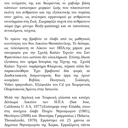
του ονόματός της και θεωρώντας το
χαβιάρι
βάση
κάποιων κατώτερων μορφών ζωής που πλαισιώνουν
εκείνη του ανθρώπου και της εξελικτικής του πορείας
στον χρόνο, ως ανώτερου οργανισμού με ανθρώπινα
επιτεύγματα στη Ζωή. Ζωγραφίζει συχνά στο ανθρώπινο
σώμα (ημι μόνιμο
Body
-
painting
) και σε παπούτσια,
αντικείμενα, τοίχους
.
Το πρώτο της βραβείο το έλαβε από τις μαθητικές
κοινότητες του 9ου Λυκείου Θεσσαλονίκης. Το δεύτερο,
ως τελειόφοιτη σε Λύκειο των ΗΠΑ,της χάρισε μια
υποτροφία για την Σχολή Καλών Τεχνών στο Σαν
Φρανσίσκο που ωστόσο δεν ολοκλήρωσε. Επίσης έδωσε
εξετάσεις στο τμήμα Ιστορίας της Τέχνης της Σχολή
Καλών Τεχνών παράρτημα Φλώρινας, πέρασε αλλά δεν
παρακολούθησε. Έχει βραβευτεί δύο φορές σε
Διαδικτυακούς διαγωνισμούς. Και έργα της έχουν
κοσμήσει Βιβλία, Ποιητικές Συλλογές,
Video
τραγουδιών, Εξώφυλλο του
Cd
για Χειμερινούς
Ολυμπιακούς Αγώνες στην Ιαπωνία.
Μιλά την Αγγλική και Τουρκική γλώσσα και κατέχει
Δίπλωμα Λυκείου των Η.Π.Α (
San
Jose
,
California
U
.
S
.
A
, 1977).Επέστρεψε στην Ελλάδα, όπου
στη συνέχεια έλαβε Πτυχίο Νηπιαγωγού (1981),
Θεολόγου (2008) και Ιδιαιτέρας Γραμματέως (
Didacta
,
Thessaloniki
, 1979). Εργάστηκε επί 25 χρόνια σε
Δημόσια Νηπιαγωγεία της Χώρας. Εργαζόμενη πάντα