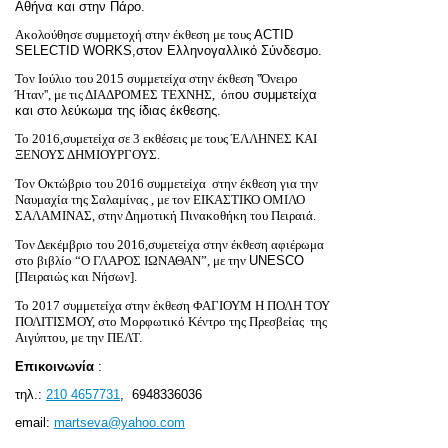
Αθήνα και στην Πάρο.
Ακολούθησε συμμετοχή στην έκθεση με τους
ACTID
SELECTID
WORKS
,στον Ελληνογαλλικό Σύνδεσμο.
Τον Ιούλιο του 2015 συμμετείχα στην έκθεση ''Όνειρο
Ήταν'', με τις ΔΙΑΔΡΟΜΕΣ ΤΕΧΝΗΣ,
όπ
o
υ συμμετείχα
και στο λεύκωμα της ίδιας έκθεσης.
Το 2016,συμετείχα σε 3 εκθέσεις με τους ΈΛΛΗΝΕΣ ΚΑΙ
ΞΕΝΟΥΣ ΔΗΜΙΟΥΡΓΟΥΣ.
Τον Οκτώβριο του 2016 συμμετείχα
στην έκθεση για την
Ναυμαχία της Σαλαμίνας , με τον ΕΙΚΑΣΤΙΚΟ ΟΜΙΛΟ
ΣΑΛΑΜΙΝΑΣ, στην Δημοτική Πινακοθήκη του Πειραιά.
Τον Δεκέμβριο του 2016,συμετείχα στην έκθεση αφιέρωμα
στο βιβλίο “Ο ΓΛΑΡΟΣ ΙΩΝΑΘΑΝ”, με την
UNESCO
[Πειραιώς και Νήσων].
Το 2017 συμμετείχα στην έκθεση ΦΑΓΙΟΥΜ Η ΠΟΛΗ ΤΟΥ
ΠΟΛΙΤΙΣΜΟΥ, στο Μορφωτικό Κέντρο της Πρεσβείας
της
Αιγύπτου, με την ΠΕΛΤ.
Επικοινωνία
:
τηλ.:
210 4657731
,
6948336036
email:
martseva@yahoo.com