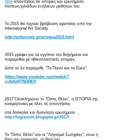
html
απαντήσεις σε απορίες και ερωτήματα
πίστεως χιλιάδων ενήλικων μαθητών του.
Το 2015 θα τύχουν βράβευση αριστείας από την
International
Art
Society
http://artsociety.gr/aristeia2015.html
2015 γράφει για τα εγγόνια του διηγήματα και
παραμύθια με ηθικοπλαστικές ιστορίες.
Δείτε το 1ο παραμύθι, “Το Πουλί και το Σύκο”:
https
://
www
.
youtube
.
com
/
watch
?
v
=
bifuNTNDRE
0
2017 Ολοκληρώνει το “Όστις Θέλει”, η ΙΣΤΟΡΙΑ της
κοσμογονίας με όλες τις απαντήσεις
στα δύσκολα και δυσνόητα ερωτήματα
http
://
logismon
.
blogspot
.
gr
/2017/
Το “Όστις Θέλει” και οι "Λογισμοί Σωτηρίας", είναι η
δική του ανησυχία, το δικό του