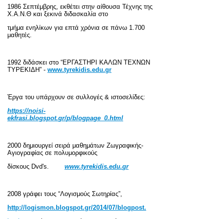
1986 Σεπτέμβρης, εκθέτει στην αίθουσα Τέχνης της
Χ.Α.Ν.Θ και ξεκινά διδασκαλία στο
τμήμα ενηλίκων για επτά χρόνια σε πάνω 1.700
μαθητές.
1992 διδάσκει στο “ΕΡΓΑΣΤΗΡΙ ΚΑΛΩΝ ΤΕΧΝΩΝ
ΤΥΡΕΚΙΔΗ” -
www
.
tyrekidis
.
edu
.
gr
Έργα του υπάρχουν σε συλλογές & ιστοσελίδες:
https
://
noisi
-
ekfrasi
.
blogspot
.
gr
/
p
/
blogpage
_
0.
html
2000 δημιουργεί σειρά μαθημάτων Ζωγραφικής-
Αγιογραφίας σε πολυμορφικούς
δίσκους
Dvd
'
s
.
www
.
tyrekidis
.
edu
.
gr
2008 γράφει τους “Λογισμούς Σωτηρίας”,
http
://
logismon
.
blogspot
.
gr
/2014/07/
blogpost
.