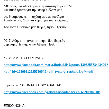
λιθαράκι, μια ολοκληρωμένη απάντηση με απλό
και απτό τρόπο για την ιστορία όλων μας,
την Κοσμογονία, τη σχέση μας με τον Άγιο
Τριαδικό μας Θεό και κύρια για τον Υπέροχο,
Τον τόσο Ευγενικό μας Κύριο, Ιησού Χριστό!
2017: Αθήνα, πραγματοποίησε δύο δωρεάν
σεμινάρια Τέχνης στην
Athens
Heat
.
α)
με θέμα
"
ΤΟ ΠΟΡΤΡΑΙΤΟ
":
https
://
www
.
facebook
.
com
/
maria
.
liodaki
.547/
posts
/139325373443426?
notif_id=1510931232579054&notif_t=story_reshare&ref=notif
β) με θέμα: “ΧΡΩΜΑΤΙΚΉ ΨΥΧΟΛΟΓΙΑ”:
https://www.facebook.com/tyrekidisart/videos/533637990304910/
ΕΠΙΚΟΙΝΩΝΙΑ :