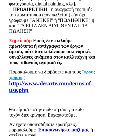
φωτογραφία,
digital
painting
, κλπ
].
-
ΠΡΟΑΙΡΕΤΙΚΗ
η αναγραφή της
τιμή
ς
του πρωτότυπου (εάν πωλείται) εάν όχι
γράφουμε "ΑΝΗΚΕΙ" ή ''ΠΩΛΗΘΗΚΕ" ή
και "ΤΑ ΕΡΓΑ ΔΕΝ ΔΙΑΤΙΘΕΝΤΑΙ ΓΙΑ
ΠΩΛΗ
ΣΗ"
Σημείωση:
Εμείς δεν πωλούμε
πρωτότυπα ή αντίγραφα των έργων
άμεσα, ούτε διευκολύνουμε οικονομικές
συναλλαγές ανάμεσα στον καλλιτέχνη και
τους πιθανούς αγοραστές.
Παρακαλούμε να διαβάσετε και τους
"όρους
χρήσης"
http://www.alesarte.com/terms-of-
use.php
Θα είμαστε στην διάθεσή σας για κάθε
τυχόν διευκρίνηση.
Ευχαριστούμε,
Αν έχετε οποιεσδήποτε ερωτήσεις,
παρακαλούμε
Επικοινωνήστε μαζί μας
ή
στείλτε
e
-
mail
: