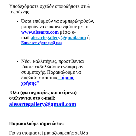
Υποδεχόμαστε σχεδόν οποιοδήποτε στυλ
της τέχνης.
Όσοι επιθυμούν να συμπεριληφθούν,
μπορούν να επικοινωνήσουν με το
www.alesarte.com
μέσω
e
-
mail
alesartegallery
@
gmail
.
com
ή
Επικοινωνήστε μαζί μας
Νέοι
καλλιτέχνες, προστίθενται
όποτε εκδηλώσουν ενδιαφέρον
συμμετοχής. Παρακαλούμε να
διαβάσετε και τους
"όρους
χρήσης"
Όλα (φωτογραφίες και κείμενα)
στέλνονται στο
e
-
mail
:
alesartegallery@gmail.com
Παρακαλούμε σημειώστε:
Για να ετοιμαστεί μια αξιοπρεπής σελίδα