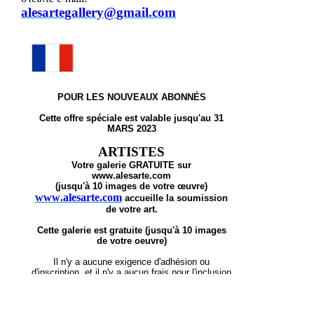
alesartegallery
@
gmail
.
com
POUR LES NOUVEAUX ABONNÉS
Cette offre spéciale est valable jusqu'au 31
MARS 2023
ΑRTISTES
Votre galerie GRATUITE sur
www.alesarte.com
(jusqu'à 10 images de votre œuvre)
www
.
alesarte
.
com
accueille la soumission
de votre art.
Cette galerie est gratuite (jusqu'à 10 images
de votre oeuvre)
Il n'y a aucune exigence d'adhésion ou
d'inscription, et il n'y a aucun frais pour l'inclusion
dans nos pages.
Nous accueillons presque tous les styles d'art.
Vous pouvez télécharger jusqu'à 10 images.