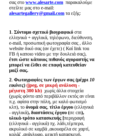
σας στο
www
.
alesarte
.
com
παρακαλούμε
στείλτε μας στο
e
-
mail
:
alesartegallery
@
gmail
.
com
τα εξής:
1
.
Σύντομο σχετικό βιογραφικό
στα
ελληνικά + αγγλικά, τηλέφωνο, διεύθυνση,
e
-
mail
, προσωπική φωτογραφία σας , άλλο
website
δικό σας (αν έχετε) ( Καί
link
τ
ou
FB
ή καποιο
video
με την δουλειά σας),
έτσι ώστε κάποιος πιθανός αγοραστής να
μπορεί να έλθει σε επαφή κατευθείαν
μαζί σας.
2
.
Φωτογραφίες των έργων σας
(μέχρι
10
εικόνες
)
(
jpeg
, σε μικρή ανάλυση -
μέγιστη 300
kb
)
χωρίς άλλα στοιχεία
(χωρίς φόντο από περιβάλλον εκτός αν είναι
π.χ. αφίσα στην πόλη, με καλό φωτισμό
κλπ), το
όνομά σας
,
τίτλο έργου
(ελληνικά
- αγγλικά)
,
διαστάσεις
έργου
(
σε
cm
),
υλικά-τρόπο κατασκευής [
περιγραφή
(ελληνικά - αγγλικά) πχ. λάδι,τέμπερα,
ακρυλικό σε καμβά ,ακουαρέλα σε χαρτί,
κολάζ ,ανάγλυφο, μεικτή κατασκευή,