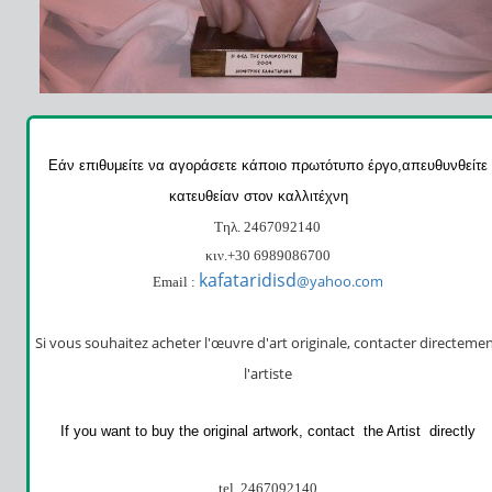
Εάν επιθυμείτε να αγοράσετε κάποιο πρωτότυπο έργο,απευθυνθείτε
κατευθείαν στον καλλιτέχνη
Τηλ. 2467092140
κιν.+30 6989086700
kafataridisd
@
yahoo
.
com
Email
:
Si vous souhaitez acheter l'œuvre d'art originale,
contacter directeme
l'artiste
If you want to buy the original artwork, contact the Artist
directly
tel. 2467092140