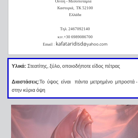
Οινόη - Μεσοποταμία
Καστοριά, ΤΚ 52100
Ελλάδα
Τηλ. 2467092140
κιν.+30 6989086700
kafataridisd
@
yahoo
.
com
Email
:
Y
λικά:
Στεατίτης, ξύλο, οποιοδήποτε είδος πέτρας
Διαστάσεις:
Το
ύψος
είναι
πάντα
μετρημένο
μπροστά -
στην κύρια όψη