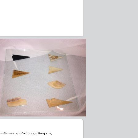
έλλονται - με δική τους ευθύνη - ως