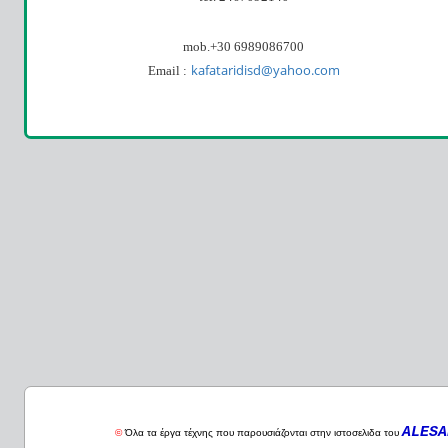
mob.+30 6989086700
kafataridisd
@
yahoo
.
com
Email
:
ALESA
©
Όλα τα έργα τέχνης που παρουσιάζονται στην
ιστοσελιδα
του