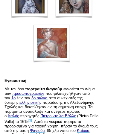
Εγκαυστική
Με τον όρο
πορτραίτα Φαγιούμ
εννοείται το σώμα
των
προσωπογραφιών
που φιλοτεχνήθηκαν από
τον
1ο
έως τον
3ο αιώνα
από συνεχιστές της
ύστερης
ελληνιστικής
παράδοσης της Αλεξανδρινής
Σχολής και διασώθηκαν ως τη σημερινή εποχή. Τα
πορτραίτα ανακάλυψε και ανέφερε πρώτος
ο
Ιταλός
περιηγητής
Πιέτρο ντε λα Βάλλε
(Pietro Della
[2]
Valle) το 1615
. Αυτά τα νεκρικά πορτραίτα,
προορισμένα για ταφική χρήση, πήραν το όνομά τους
από την όαση
Φαγιούμ
, 85 χλμ νότια του
Καΐρου
,