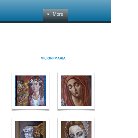
More
Encaustic
MILIONI MARIA