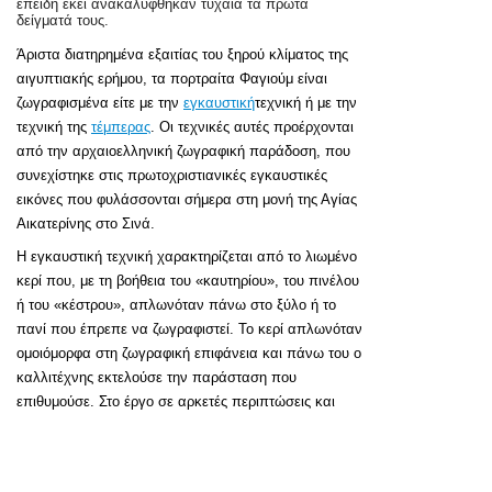
επειδή εκεί ανακαλύφθηκαν τυχαία τα πρώτα
δείγματά τους.
Άριστα διατηρημένα εξαιτίας του ξηρού κλίματος της
αιγυπτιακής ερήμου, τα πορτραίτα Φαγιούμ είναι
ζωγραφισμένα είτε με την
εγκαυστική
τεχνική ή με την
τεχνική της
τέμπερας
. Οι τεχνικές αυτές προέρχονται
από την αρχαιοελληνική ζωγραφική παράδοση, που
συνεχίστηκε στις πρωτοχριστιανικές εγκαυστικές
εικόνες που φυλάσσονται σήμερα στη μονή της Αγίας
Αικατερίνης στο Σινά.
Η εγκαυστική τεχνική χαρακτηρίζεται από το λιωμένο
κερί που, με τη βοήθεια του «καυτηρίου», του πινέλου
ή του «κέστρου», απλωνόταν πάνω στο ξύλο ή το
πανί που έπρεπε να ζωγραφιστεί. Το κερί απλωνόταν
ομοιόμορφα στη ζωγραφική επιφάνεια και πάνω του ο
καλλιτέχνης εκτελούσε την παράσταση που
επιθυμούσε. Στο έργο σε αρκετές περιπτώσεις και
ανάλογα με την οικονομική επιφάνεια του νεκρού
χρησιμοποιούνταν φύλλα χρυσού, με τα οποία
αποδίδονταν διακοσμητικοί στέφανοι και κοσμήματα.