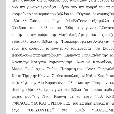
.Διαπιστώνουν οτι οι γραφές τους ταιριάζουν γιατί υμνούν κα
δυό την γυναίκα.Σχεδιάζει 8 έργα από την ποιησή του τα ο
κοσμούν το εσωτερικό του βιβλίου του ‘’Οργασμός αγάπης’’κα
εξώφυλλο.Επίσης το έργο ‘’ελπίδα’’έγινε εξώφυλλο 
β΄έκδοση του
βιβλίου του ‘’Ωδή στην γυναίκα’’.Συναντι
επίσης με την ποίηση της Μαγδαλινή-Αρτεμισίας ,σχεδιάζε
εξώφυλλο από το βιβλίο της ‘’Ποικιλόμορφα και Ανάλεκτα’’ κ
έργα της κοσμούν το εσωτερικό του.Συναντά
την Σταυρ
Δεκούλου-Παπαδημητρίου,την Ειρηάννα Γαλλιατάκη,την Μ
Νάντη,την Κατερίνα Ραμαντανί,την
Κων να Καρυπίδου, 
Μαρία Γκούμα,τον Σπύρο Ποταμίτη,την ‘Αννα Γεωργαλή
Καίτη Τίμη,την Κων να Σταθακοπούλου,τον Ναζίμ Χικμέτ κα
πεζό λόγο
την Λία Καραγιαννοπούλου και την Ρόζαμουντ
Πίλ
.Επίσης εξώφυλλα έχουν γίνει στα βιβλία ‘’οι δροσοσταλίδες
ψυχής μου’’της Νίκη Ρεπάνη με το έργο ‘’ΤΑ ΚΡΙ
,’’ΦΙΛΟΣΟΦΙΑ ΚΑΙ ΟΡΙΖΟΝΤΕΣ’’του Σωτήρη Σπηλιώτη
μ
έργο ‘’ΟΡΙΖΟΝΤΕΣ΄΄ στο βιβλίο ‘’ΚΟΛΑΣΜ