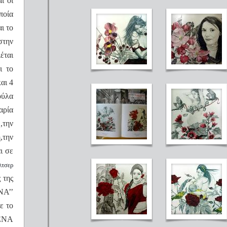
ι οι
ποία
ι το
στην
έται
ι το
αι 4
ούλα
αρία
,την
,την
ι σε
τσερ
 της
ΝΑ’’
ε το
ΕΝΑ