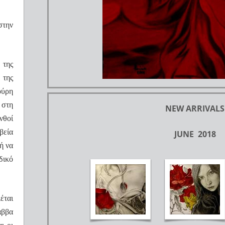
στην
της
 της
ούρη
 στη
NEW ARRIVALS
νθοί
βεία
JUNE 2018
ή να
δικό
έται
άββα