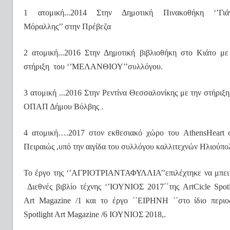
1 ατομική...2014 Στην Δημοτική Πινακοθήκη ‘’Γιά
Μόραλλης’’ στην Πρέβεζα
2 ατομική...2016 Στην Δημοτική βιβλιοθήκη στο Κιάτο με
στήριξη
του ‘’ΜΕΛΑΝΘΙΟΥ’’συλλόγου.
3 ατομική ...2016 Στην Ρεντίνα Θεσσαλονίκης με την στήριξη
ΟΠΑΠ Δήμου Βόλβης .
4 ατομική….2017 στον εκθεσιακό χώρο του
AthensHeart
σ
Πειραιώς ,υπό την αιγίδα του συλλόγου καλλιτεχνών Ηλιούπο
Το έργο της ‘’ΑΓΡΙΟΤΡΙΑΝΤΑΦΥΛΛΙΑ’’επιλέχτηκε να μπει
Διεθνές βιβλίο τέχνης ‘’ΙΟΥΝΙΟΣ 2017΄΄της
ArtCicle
Spot
Art
Magazine
/1 και το έργο ΄΄ΕΙΡΗΝΗ ΄΄στο ίδιο περιο
Spotlight Art Magazine /6 ΙΟΥΝΙΟΣ 2018,.