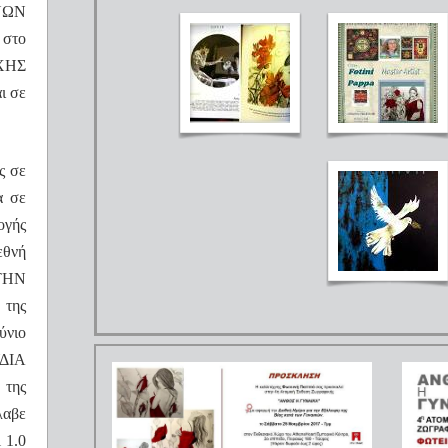
ΝΝΩΝ
 στο
ΥΧΗΣ
ι σε
ς σε
α σε
ογής
εθνή
ΣΤΗΝ
της
ύνιο
ΔΙΑ
της
λαβε
l
1.0