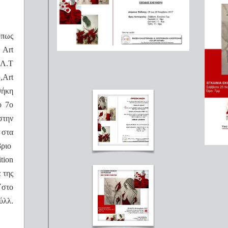
όπως
 Art
.Λ.Τ
,Αrt
θήκη
ο 7ο
στην
στα
ριο
tion
 της
΄στο
ύλλ.