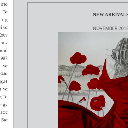
 στο
. Τα
NEW ARRIVAL
 της
ί να
NOVEMBER 201
ζουν
 την
αυτό
1997
η να
βλία
ης.Η
ι να
ς.Το
ergy
λεως
ίδια