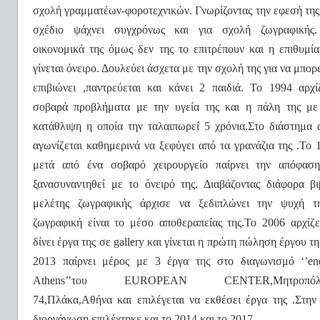
σχολή γραμματέων-φοροτεχνικών. Γνωρίζοντας την εφεσή της
σχέδιο ψάχνει συγχρόνως και για σχολή ζωγραφικής
οικονομικά της όμως δεν της το επιτρέπουν και η επιθυμία
γίνεται όνειρο. Δουλεύει άσχετα με την σχολή της για να μπορε
επιβιώνει ,παντρεύεται και κάνει 2 παιδιά. Το 1994 αρχί
σοβαρά προβλήματα με την υγεία της και η πάλη της με
κατάθλιψη η οποία την ταλαιπωρεί 5 χρόνια.Στο διάστημα 
αγωνίζεται καθημερινά να ξεφύγει από τα γρανάζια της .Το 
μετά από ένα σοβαρό χειρουργείο παίρνει την απόφασ
ξανασυναντηθεί με το όνειρό της. Διαβάζοντας διάφορα βι
μελέτης ζωγραφικής άρχισε να ξεδιπλώνει την ψυχή τ
ζωγραφική είναι το μέσο αποθεραπείας της.Το 2006 αρχίζε
δίνει έργα της σε
gallery
και γίνεται η πρώτη πώληση έργου τη
2013 παίρνει μέρος με 3 έργα της στο διαγωνισμό ‘’
en
Athens
’’του
EUROPEAN
CENTER
,
M
ητροπό
74,Πλάκα,Αθήνα και επιλέγεται να εκθέσει έργα της .Στην 
διοργάνωση επιλέχτηκε και το 2014 και το 2017.