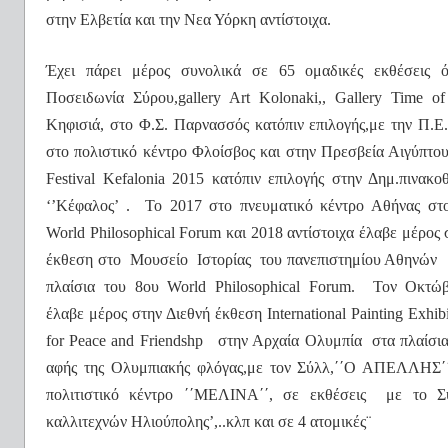
στην Ελβετία και την Νεα Υόρκη αντίστοιχα.
Έχει πάρει μέρος συνολικά σε 65 ομαδικές εκθέσεις 
Ποσειδωνία Σύρου,gallery Art Kolonaki,, Gallery Time of
Κηφισιά, στο Φ.Σ. Παρνασσός κατόπιν επιλογής,με την Π.Ε
στο πολιστικό κέντρο Φλοίσβος και στην Πρεσβεία Αιγύπτου
Festival Kefalonia 2015 κατόπιν επιλογής στην Δημ.πινακο
‘’Κέφαλος’ .
Το 2017 στο πνευματικό κέντρο Αθήνας στ
World Philosophical Forum και 2018 αντίστοιχα έλαβε μέρος 
έκθεση στο
Μουσείο
Ιστορίας
του πανεπιστημίου Αθηνών
πλαίσια του 8ου World Philosophical Forum.
Τον Οκτώβ
έλαβε μέρος στην Διεθνή έκθεση International Painting Exhibi
for Peace and Friendshp
στην Αρχαία Ολυμπία
στα πλαίσια
αφής της Ολυμπιακής φλόγας,με τον Σύλλ,΄΄Ο ΑΠΕΛΛΗΣ΄
πολιτιστικό κέντρο ΄΄ΜΕΛΙΝΑ΄΄, σε εκθέσεις
με το Σ
καλλιτεχνών Ηλιούπολης’,..κλπ και σε 4 ατομικές¨