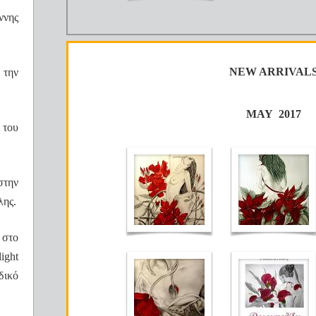
ννης
NEW ARRIVAL
 την
MAY 2017
 του
την
λης.
 στο
light
δικό