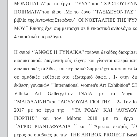
ΜΟΝΟΠΑΤΙΑ’’με το έργο
‘’ΕΥΑ’’ και ‘’ΧΡΙΣΤΟΥΓΕ
ΠΟΙΗΜΑΤΑ’’του ιδίου .Με το έργο ‘’ΤΑΞΙΔΕΥΟΝΤΑΣ’’
βιβλίο της Αντωνίας Στεφάνου΄΄ ΟΙ ΝΟΣΤΑΛΓΙΕΣ ΤΗΣ Ψ
ΜΟΥ΄΄.Επίσης έχει συμμετάσχει σε 8 εικαστικά ανθολόγια κα
4 εικαστικά ημερολόγια.
Η σειρά ‘’ΑΝΘΟΣ Η ΓΥΝΑΙΚΑ’’ παίρνει δεκάδες διακρίσει
διαδυκτιακούς διαγωνισμούς τέχνης και γίνονται αφιερώματ
διαδυκτιακές σελίδες και περιοδικά.Συμμετέχει κατόπιν επιλ
σε ομαδικές εκθέσεις στο εξωτερικό όπως… 1- στην δι
έκθεση γυναικών ''''
International
women
'
s
Art
Exhibition
'' 
Vithika
Art
Gallery
,στην
IN
Δ
IA
με τα ‘εργα 
‘’ΜΑΓΔΑΛΙΝΗ’’και ‘’ΛΟΥΛΟΥΔΙΑ ΓΙΟΡΤΗΣ’ . 2-
T
ον
I
ο
2017 με τα έργα της
‘’ΤΑ ΡΟΔΑ’’ ΚΑΙ ‘ΛΟΥΛΟΥ
ΓΙΟΡΤΗΣ’’ και τον Μάρτιο 2018 με τα έργα 
΄΄ΑΓΡΙΟΤΡΙΑΝΤΑΦΥΛΛΙΑ ΄΄ και ΄΄ Άρικτος δεσμός ΄΄έ
μέρος σε ομαδικές με την
ΤΗΕ
ARTBOX
PROJECT
Base